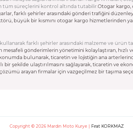
 tüm süreçlerini kontrol altında tutabilir.
Otogar kargo, ö
lar, farklı şehirler arasındaki gönderi trafiğini düzenle
ktörü, büyük bir kısmını otogar kargo hizmetlerinden ya
i kullanarak farklı şehirler arasındaki malzeme ve ürün taş
n mesafeli gönderimlerin yönetimini kolaylaştıran, hızlı 
r konumda bulunarak, ticaretin ve lojistiğin ana arterlerin
zlı bir şekilde ulaştırılmasını sağlayarak, ticaretin ve ek
tik çözümü arayan firmalar için vazgeçilmez bir taşıma seç
Copyright © 2026 Mardin Moto Kurye |
Fırat KORKMAZ