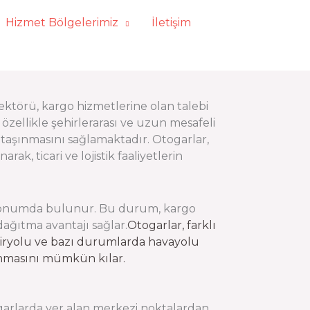
Hizmet Bölgelerimiz
İletişim
ktörü, kargo hizmetlerine olan talebi
özellikle şehirlerarası ve uzun mesafeli
e taşınmasını sağlamaktadır. Otogarlar,
k, ticari ve lojistik faaliyetlerin
r konumda bulunur. Bu durum, kargo
 dağıtma avantajı sağlar.
Otogarlar, farklı
miryolu ve bazı durumlarda havayolu
aşınmasını mümkün kılar.
ogarlarda yer alan merkezi noktalardan